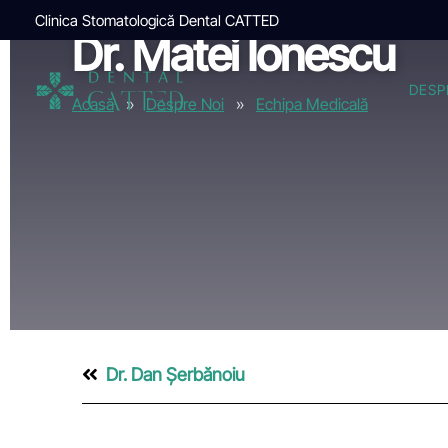
Clinica Stomatologică Dental CATTED
Dr. Matei Ionescu
DESP
Acasă
»
Despre Noi
»
Echipa Medicală
Dr. Dan Șerbănoiu