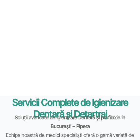
Servicii Complete de Igienizare
Dentară și Detartraj
Soluții avansate de igienizare dentară și profilaxie în
București – Pipera
Echipa noastră de medici specialiști oferă o gamă variată de