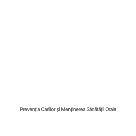
Prevenția Cariilor
și M
enținerea Sănătății Orale