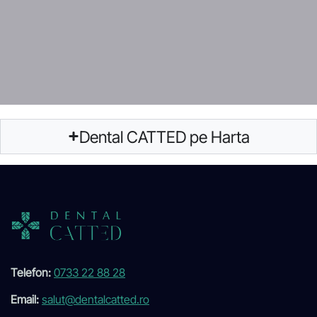
Dental CATTED pe Harta
Telefon:
0733 22 88 28
Email:
salut@dentalcatted.ro