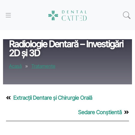
Radiologie Dentară – Investigări
2D și 3D
Acasă
»
Tratamente
Extracții Dentare și Chirurgie Orală
Sedare Conștientă