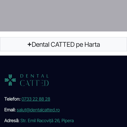
Dental CATTED pe Harta
Telefon:
0733 22 88 28
Email:
salut@dentalcatted.ro
Adresă:
Str. Emil Racoviță 26, Pipera