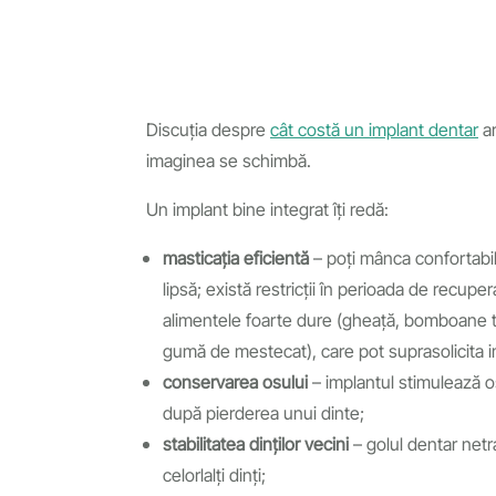
Discuția despre
cât costă un implant dentar
ar
imaginea se schimbă.
Un implant bine integrat îți redă:
masticația eficientă
– poți mânca confortabil
lipsă; există restricții în perioada de recup
alimentele foarte dure (gheață, bomboane tari
gumă de mestecat), care pot suprasolicita 
conservarea osului
– implantul stimulează os
după pierderea unui dinte;
stabilitatea dinților vecini
– golul dentar netrat
celorlalți dinți;