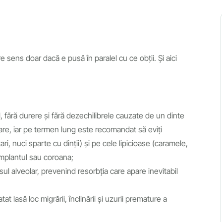
e sens doar dacă e pusă în paralel cu ce obții. Și aici
, fără durere și fără dezechilibrele cauzate de un dinte
erare, iar pe termen lung este recomandat să eviți
, nuci sparte cu dinții) și pe cele lipicioase (caramele,
implantul sau coroana;
ul alveolar, prevenind resorbția care apare inevitabil
at lasă loc migrării, înclinării și uzurii premature a