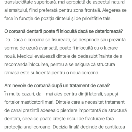
transluciditate superioară, mai apropiată de aspectul natural
al smalțului, fiind preferată pentru zona frontală. Alegerea se
face în funcție de poziția dintelui și de prioritățile tale.
O coroană dentară poate fi înlocuită dacă se deteriorează?
Da. Dacă o coroană se fisurează, se desprinde sau prezintă
semne de uzură avansată, poate fi înlocuită cu o lucrare
nouă. Medicul evaluează dintele de dedesubt înainte de a
recomanda înlocuirea, pentru a se asigura că structura
rămasă este suficientă pentru o nouă coroană.
Am nevoie de coroană după un tratament de canal?
În multe cazuri, da – mai ales pentru dinții laterali, supuși
forțelor masticatorii mari. Dintele care a necesitat tratament
de canal prezintă adesea o pierdere importantă de structură
dentară, ceea ce poate crește riscul de fracturare fără
protecția unei coroane. Decizia finală depinde de cantitatea