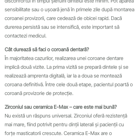
disconfortul în timpul șlefuirii dintelui este minim. Pot apărea
sensibilitate sau o ușoară jenă în primele zile după montarea
coroanei provizorii, care cedează de obicei rapid. Dacă
durerea persistă sau se intensifică, este important să
contactezi medicul.
Cât durează să faci o coroană dentară?
În majoritatea cazurilor, realizarea unei coroane dentare
implică două vizite. La prima vizită se prepară dintele și se
realizează amprenta digitală, iar la a doua se montează
coroana definitivă. Între cele două etape, pacientul poartă o
coroană provizorie de protecție.
Zirconiul sau ceramica E-Max – care este mai bună?
Nu există un răspuns universal. Zirconiul oferă rezistență
mai mare, fiind potrivit pentru dinții laterali și pacienții cu
forțe masticatorii crescute. Ceramica E-Max are o