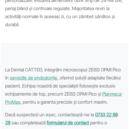
personalizate: evitarea alimentelor dure timp de 24-48 ore,
periaj blând și controale regulate. Majoritatea revin la
activități normale în aceeași zi, cu un zâmbet sănătos și
durabil.
La Dental CATTED, integrăm microscopul ZEISS OPMI Pico
în
serviciile de endodonție
, oferind soluții adaptate fiecărui
pacient. Echipa noastră de specialiști folosește exclusiv
echipamente de top, precum ZEISS OPMI Pico și
Planmeca
ProMax
, pentru a garanta precizie și confort maxim.
Dacă suspectezi un eșec, contactează-ne la
0733 22 88
28
sau completează
formularul de contact
pentru o