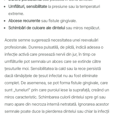
Umflături, sensibilitate
la presiune sau la temperaturi
extreme.
Abcese recurente
sau fistule gingivale.
Schimbări de culoare ale dintelui
sau miros neplăcut.
Aceste semne sugerează necesitatea unei reevaluări
profesionale. Durerea pulsatilă, de pildă, indică adesea o
infecție activă care presează nervii din jur, în timp ce
umflăturile pot semnala un abces care se extinde către
țesuturile moi. Sensibilitatea la cald sau la rece persistă
dacă rămășițele de țesut infectat nu au fost eliminate
complet. De asemenea, se pot forma fistule gingivale, care
sunt „tuneluri” prin care puroiul iese la suprafață, creând un
miros caracteristic. Schimbarea culorii dintelui spre gri sau
maro apare din necroza internă netratată. Ignorarea acestor
semnale poate duce la pierderea dintelui sau chiar la infecții