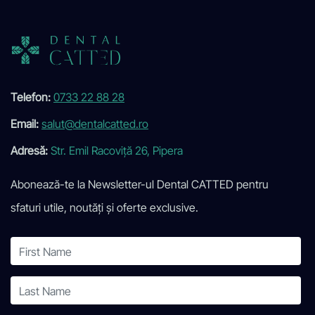
Telefon:
0733 22 88 28
Email:
salut@dentalcatted.ro
Adresă:
Str. Emil Racoviță 26, Pipera
Abonează-te la Newsletter-ul Dental CATTED pentru
sfaturi utile, noutăți și oferte exclusive.