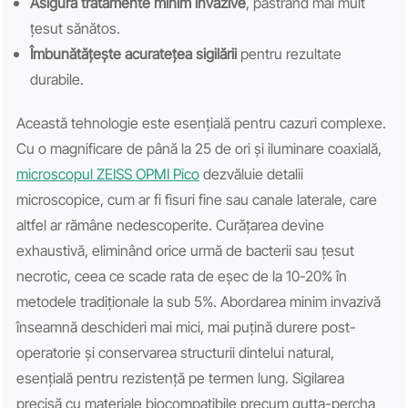
Asigură tratamente minim invazive
, păstrând mai mult
țesut sănătos.
Îmbunătățește acuratețea sigilării
pentru rezultate
durabile.
Această tehnologie este esențială pentru cazuri complexe.
Cu o magnificare de până la 25 de ori și iluminare coaxială,
microscopul ZEISS OPMI Pico
dezvăluie detalii
microscopice, cum ar fi fisuri fine sau canale laterale, care
altfel ar rămâne nedescoperite. Curățarea devine
exhaustivă, eliminând orice urmă de bacterii sau țesut
necrotic, ceea ce scade rata de eșec de la 10-20% în
metodele tradiționale la sub 5%. Abordarea minim invazivă
înseamnă deschideri mai mici, mai puțină durere post-
operatorie și conservarea structurii dintelui natural,
esențială pentru rezistență pe termen lung. Sigilarea
precisă cu materiale biocompatibile precum gutta-percha